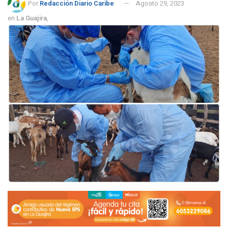
Por:
Redacción Diario Caribe
Agosto 29, 2023
en
La Guajira
,