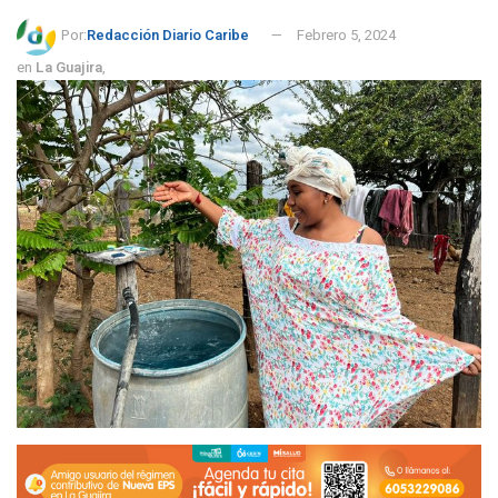
Por:
Redacción Diario Caribe
Febrero 5, 2024
en
La Guajira
,