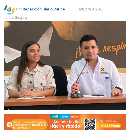
Por:
Redacción Diario Caribe
Octubre 8, 2023
en
La Guajira
,