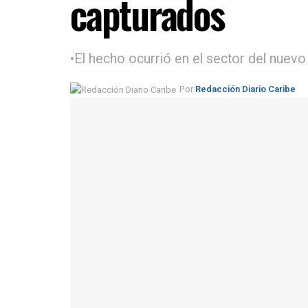
capturados
•El hecho ocurrió en el sector del nuevo
Por:
Redacción Diario Caribe