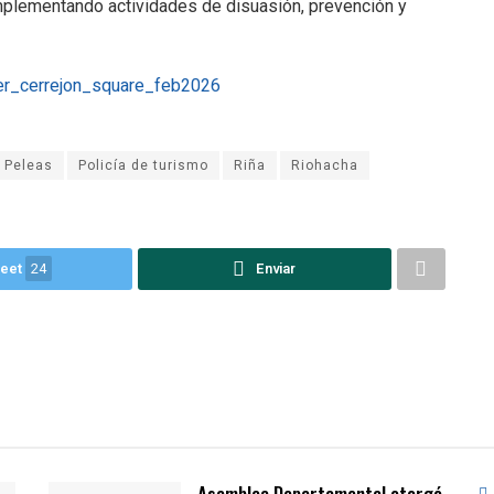
 implementando actividades de disuasión, prevención y
Peleas
Policía de turismo
Riña
Riohacha
eet
24
Enviar
Asamblea Departamental otorgó