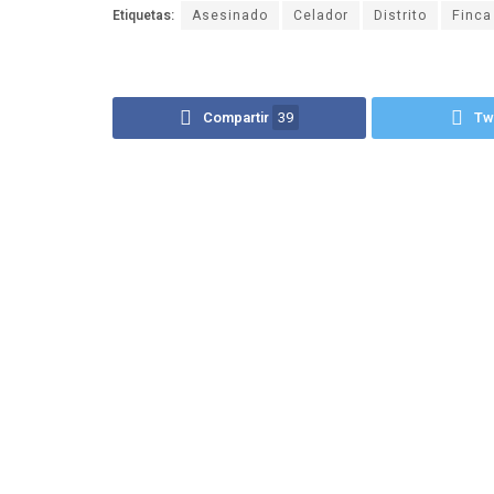
Etiquetas:
Asesinado
Celador
Distrito
Finca
Compartir
39
Tw