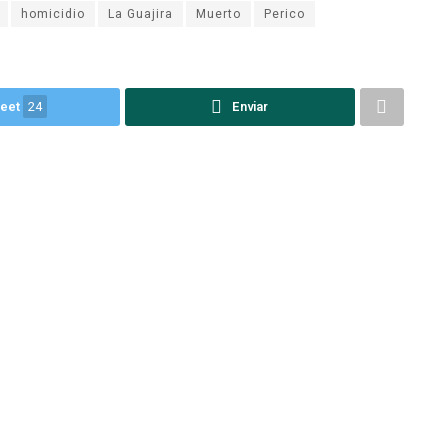
homicidio
La Guajira
Muerto
Perico
eet
24
Enviar