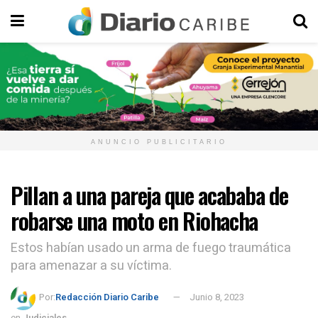
ANUNCIO PUBLICITARIO
Pillan a una pareja que acababa de
robarse una moto en Riohacha
Estos habían usado un arma de fuego traumática
para amenazar a su víctima.
Por:
Redacción Diario Caribe
Junio 8, 2023
en
Judiciales