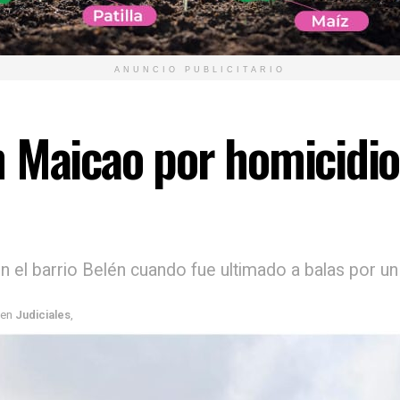
ANUNCIO PUBLICITARIO
 Maicao por homicidio
n el barrio Belén cuando fue ultimado a balas por un
en
Judiciales
,