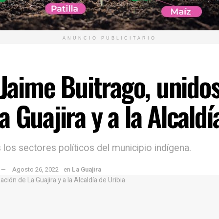
ANUNCIO PUBLICITARIO
 Jaime Buitrago, unidos
 Guajira y a la Alcaldí
 los sectores políticos del municipio indígena.
Agosto 26, 2022
en
La Guajira