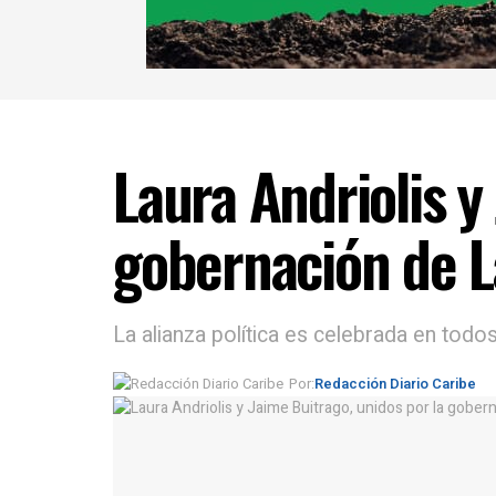
Laura Andriolis y
gobernación de La
La alianza política es celebrada en todos
Por:
Redacción Diario Caribe