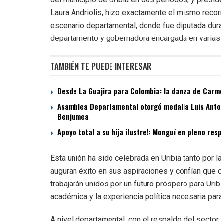
Laura Andriolis, hizo exactamente el mismo recorri
escenario departamental, donde fue diputada dur
departamento y gobernadora encargada en varias
TAMBIÉN TE PUEDE INTERESAR
Desde La Guajira para Colombia: la danza de Carme
Asamblea Departamental otorgó medalla Luis Antoni
Benjumea
Apoyo total a su hija ilustre!: Monguí en pleno re
Esta unión ha sido celebrada en Uribia tanto por l
auguran éxito en sus aspiraciones y confían que 
trabajarán unidos por un futuro próspero para Urib
académica y la experiencia política necesaria pa
A nivel departamental, con el respaldo del sector