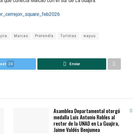
uta que conecta Maicao con el sur de La Guajira.
jira
Maicao
Pretendía
Turistas
wayuu
eet
24
Enviar
Asamblea Departamental otorgó
medalla Luis Antonio Robles al
rector de la UNAD en La Guajira,
Jaime Valdés Benjumea