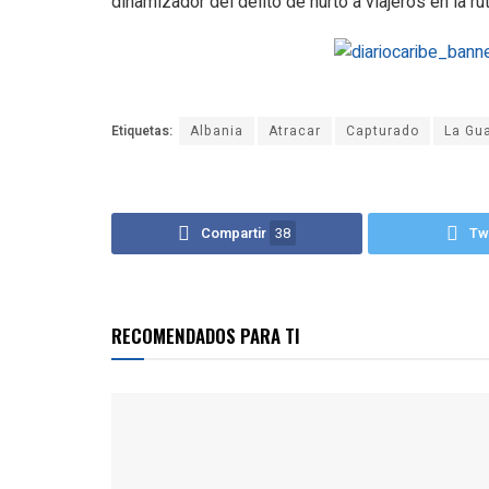
dinamizador del delito de hurto a viajeros en la r
Etiquetas:
Albania
Atracar
Capturado
La Gua
Compartir
38
Tw
RECOMENDADOS PARA TI