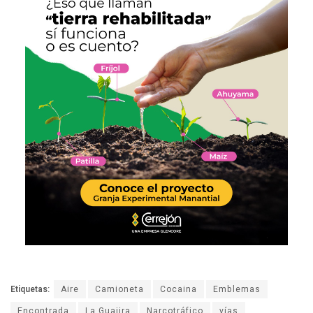
Etiquetas:
Aire
Camioneta
Cocaina
Emblemas
Encontrada
La Guajira
Narcotráfico
vías