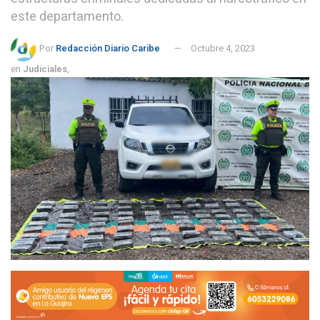
este departamento.
Por:
Redacción Diario Caribe
Octubre 4, 2023
en
Judiciales
,