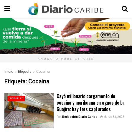
ANUNCIO PUBLICITARIO
Inicio
Etiqueta
Cocaina
Etiqueta:
Cocaina
Cayó millonario cargamento de
JUDICIALES
cocaína y marihuana en aguas de La
Guajira: hay tres capturados
Por:
Redacción Diario Caribe
Marzo 31, 2025