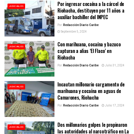
Por ingresar cocaína a la cárcel de
JUDICIALES
Riohacha, destituyen por 11 años a
auxiliar bachiller del INPEC
Por:
Redacción Diario Caribe
Septiembre 5, 2024
Con marihuana, cocaína y bazuco
JUDICIALES
capturan a alias ‘El Flaco’ en
Riohacha
Por:
Redacción Diario Caribe
Julio 31, 2024
Incautan millonario cargamento de
JUDICIALES
marihuana y cocaína en aguas de
Camarones, Riohacha
Por:
Redacción Diario Caribe
Julio 17, 2024
Dos millonarios golpes le propinaron
JUDICIALES
las autoridades al narcotráfico en La