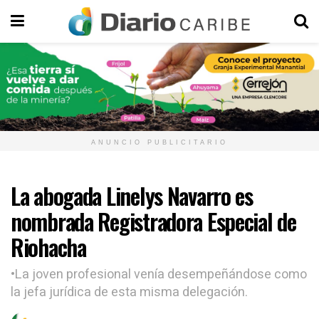
ANUNCIO PUBLICITARIO
La abogada Linelys Navarro es
nombrada Registradora Especial de
Riohacha
•La joven profesional venía desempeñándose como
la jefa jurídica de esta misma delegación.