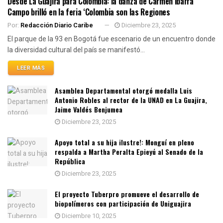
Desde La Guajira para Colombia: la danza de Carmen Ibarra
Campo brilló en la feria ‘Colombia son las Regiones
Por:
Redacción Diario Caribe
Diciembre 23, 2025
El parque de la 93 en Bogotá fue escenario de un encuentro donde
la diversidad cultural del país se manifestó...
LEER MÁS
Asamblea Departamental otorgó medalla Luis
Antonio Robles al rector de la UNAD en La Guajira,
Jaime Valdés Benjumea
Diciembre 23, 2025
Apoyo total a su hija ilustre!: Monguí en pleno
respalda a Martha Peralta Epieyú al Senado de la
República
Diciembre 23, 2025
El proyecto Tuberpro promueve el desarrollo de
biopolímeros con participación de Uniguajira
Diciembre 10, 2025