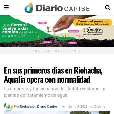
ANUNCIO PUBLICITARIO
En sus primeros días en Riohacha,
Aqualia opera con normalidad
La empresa y funcionarios del Distrito visitaron las
plantas de tratamiento de agua.
Por:
Redacción Diario Caribe
Junio 8, 2023
en
Distrito