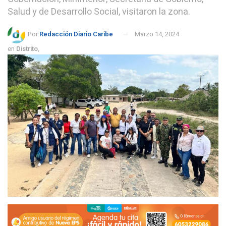
Salud y de Desarrollo Social, visitaron la zona.
Por:
Redacción Diario Caribe
Marzo 14, 2024
en
Distrito
,