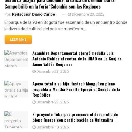
Desde La Guajira para Colombia: la danza de Carmen Ibarra
Campo brilló en la feria ‘Colombia son las Regiones
Por:
Redacción Diario Caribe
Diciembre 23, 2025
El parque de la 93 en Bogotá fue escenario de un encuentro donde
la diversidad cultural del país se manifestó...
LEER MÁS
Asamblea Departamental otorgó medalla Luis
Antonio Robles al rector de la UNAD en La Guajira,
Jaime Valdés Benjumea
Diciembre 23, 2025
Apoyo total a su hija ilustre!: Monguí en pleno
respalda a Martha Peralta Epieyú al Senado de la
República
Diciembre 23, 2025
El proyecto Tuberpro promueve el desarrollo de
biopolímeros con participación de Uniguajira
Diciembre 10, 2025