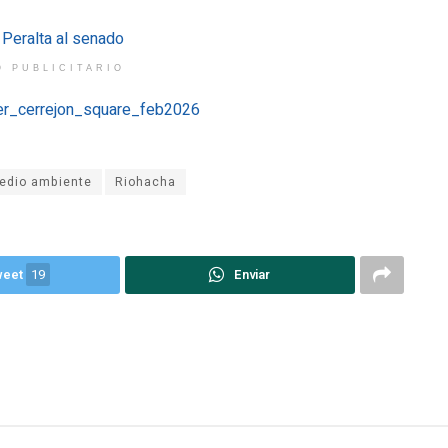
O PUBLICITARIO
edio ambiente
Riohacha
weet
19
Enviar