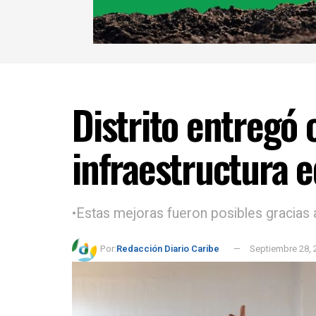
Distrito entregó
infraestructura 
•Estas mejoras fueron posibles gracias a
Por:
Redacción Diario Caribe
Septiembre 28, 