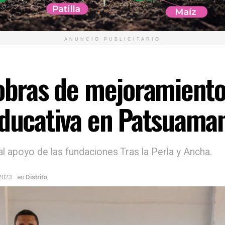
ANUNCIO PUBLICITARIO
 obras de mejoramiento
educativa en Patsuama
l apoyo de las fundaciones Tras la Perla y Ancha.
2023
en
Distrito
,