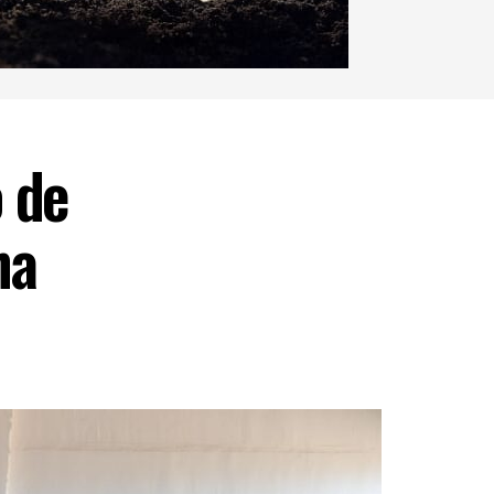
 de
na