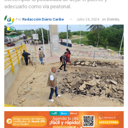
adecuarlo como vía peatonal.
Por:
Redacción Diario Caribe
Julio 24, 2024
en
Distrito
,