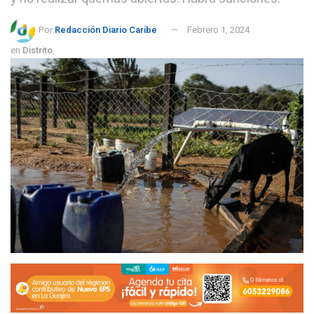
Por:
Redacción Diario Caribe
Febrero 1, 2024
en
Distrito
,