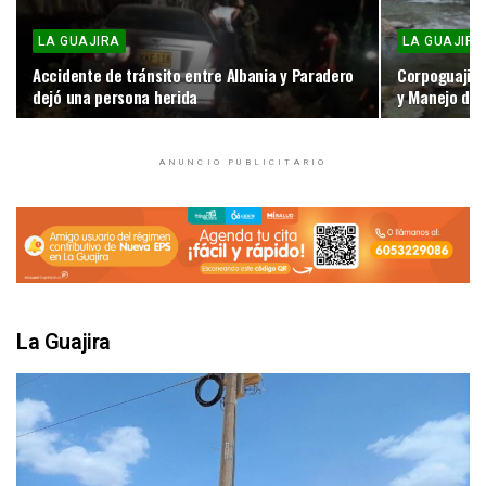
LA GUAJIRA
LA GUAJIRA
Accidente de tránsito entre Albania y Paradero
Corpoguajira
dejó una persona herida
y Manejo de 
ANUNCIO PUBLICITARIO
La Guajira