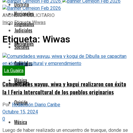
Distrito
Nacionales
ANUNCIO PUBLICITARIO
Inicio
Etiqueta
Wiwas
Regionales
Judiciales
Etiqueta:
Wiwas
Nacionales
Sociales
Judiciales
Opinión
La Guajira
Música
Sociales
Comunidades wayuu, wiwa y kogui realizaron con éxito
la I Feria Intercultural de los pueblos originarios
Opinión
Por:
Redacción Diario Caribe
Octubre 15, 2024
0
Música
Luego de haber realizado un encuentro de trueque, donde se