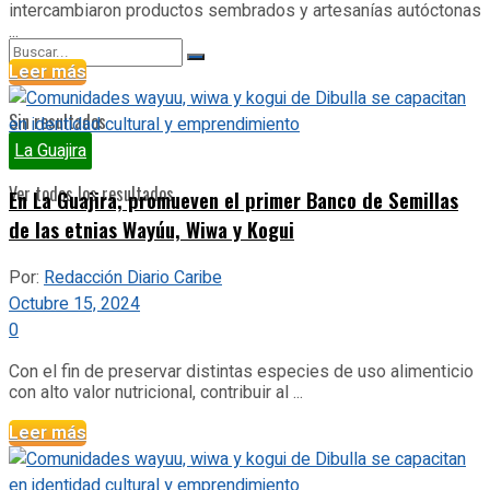
intercambiaron productos sembrados y artesanías autóctonas
...
Leer más
Sin resultados
La Guajira
Ver todos los resultados
En La Guajira, promueven el primer Banco de Semillas
de las etnias Wayúu, Wiwa y Kogui
Por:
Redacción Diario Caribe
Octubre 15, 2024
0
Con el fin de preservar distintas especies de uso alimenticio
con alto valor nutricional, contribuir al ...
Leer más