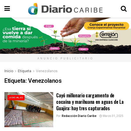
ANUNCIO PUBLICITARIO
Inicio
Etiqueta
Venezolanos
Etiqueta:
Venezolanos
Cayó millonario cargamento de
JUDICIALES
cocaína y marihuana en aguas de La
Guajira: hay tres capturados
Por:
Redacción Diario Caribe
Marzo 31, 2025