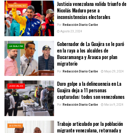
Justicia venezolana valida triunfo de
NACIONALES
Nicolás Maduro pese a
inconsistencias electorales
Por:
Redacción Diario Caribe
Agosto 23, 2024
Gobernador de La Guajira se le paró
LA GUAJIRA
en la raya a los alcaldes de
Bucaramanga y Arauca por plan
migratorio
Por:
Redacción Diario Caribe
Mayo 29, 2024
Duro golpe a la delincuencia en La
JUDICIALES
Guajira deja a 11 personas
capturadas: todos son venezolanos
Por:
Redacción Diario Caribe
Marzo 9, 2024
Trabajo articulado por la población
DISTRITO
migrante venezolana, retornada y