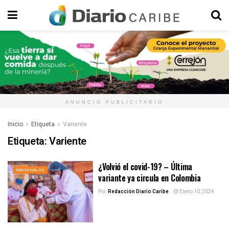
ANUNCIO PUBLICITARIO
Inicio
Etiqueta
Variente
Etiqueta:
Variente
¿Volvió el covid-19? – Última
NACIONALES
variante ya circula en Colombia
Por:
Redacción Diario Caribe
Enero 10, 2024