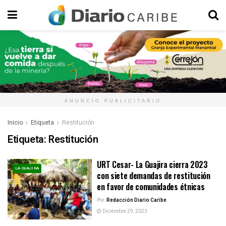
ANUNCIO PUBLICITARIO
Inicio
Etiqueta
Restitución
Etiqueta:
Restitución
URT Cesar- La Guajira cierra 2023
LA GUAJIRA
con siete demandas de restitución
en favor de comunidades étnicas
Por:
Redacción Diario Caribe
Diciembre 29, 2023