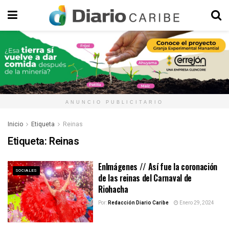
ANUNCIO PUBLICITARIO
Inicio
Etiqueta
Reinas
Etiqueta:
Reinas
EnImágenes // Así fue la coronación
SOCIALES
de las reinas del Carnaval de
Riohacha
Por:
Redacción Diario Caribe
Enero 29, 2024