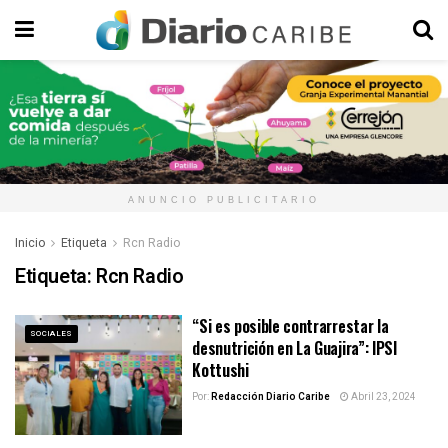
ANUNCIO PUBLICITARIO
Inicio
Etiqueta
Rcn Radio
Etiqueta:
Rcn Radio
“Si es posible contrarrestar la
SOCIALES
desnutrición en La Guajira”: IPSI
Kottushi
Por:
Redacción Diario Caribe
Abril 23, 2024