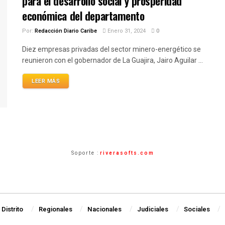
para el desarrollo social y prosperidad
económica del departamento
Por:
Redacción Diario Caribe
Enero 31, 2024
0
Diez empresas privadas del sector minero-energético se
reunieron con el gobernador de La Guajira, Jairo Aguilar ...
LEER MÁS
Soporte :
riverasofts.com
Distrito
Regionales
Nacionales
Judiciales
Sociales