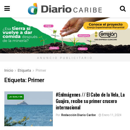
ANUNCIO PUBLICITARIO
Inicio
Etiqueta
Primer
Etiqueta:
Primer
#EnImágenes // El Cabo de la Vela, La
LA GUAJIRA
Guajira, recibe su primer crucero
internacional
Por:
Redacción Diario Caribe
Enero 11, 2024