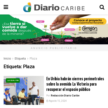
ANUNCIO PUBLICITARIO
Inicio
Etiqueta
Plaza
Etiqueta:
Plaza
En Uribia habrán cierres perimetrales
LA GUAJIRA
sobre la avenida La Victoria para
recuperar el espacio público
Por:
Redacción Diario Caribe
Agosto 15, 2024