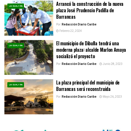
Arrancó la construcción de la nueva
LA GUAJIRA
plaza José Prudencio Padilla de
Barrancas
Por:
Redacción Diario Caribe
Febrero 22, 2024
El municipio de Dibulla tendrá una
LA GUAJIRA
moderna plaza: alcalde Marlon Amaya
socializó el proyecto
Por:
Redacción Diario Caribe
Junio 28, 2023
La plaza principal del municipio de
LA GUAJIRA
Barrancas será reconstruida
Por:
Redacción Diario Caribe
Mayo 26, 2023