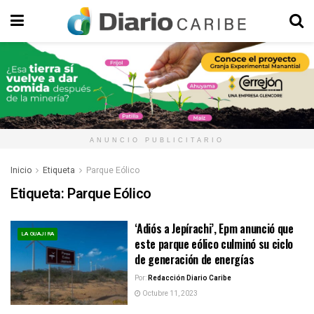
ANUNCIO PUBLICITARIO
Inicio
Etiqueta
Parque Eólico
Etiqueta:
Parque Eólico
‘Adiós a Jepírachi’, Epm anunció que
LA GUAJIRA
este parque eólico culminó su ciclo
de generación de energías
Por:
Redacción Diario Caribe
Octubre 11, 2023