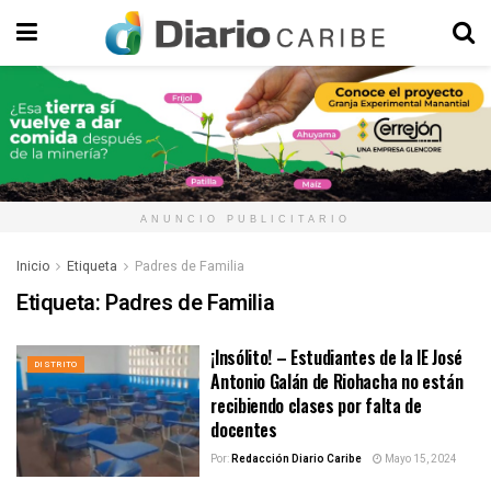
ANUNCIO PUBLICITARIO
Inicio
Etiqueta
Padres de Familia
Etiqueta:
Padres de Familia
¡Insólito! – Estudiantes de la IE José
DISTRITO
Antonio Galán de Riohacha no están
recibiendo clases por falta de
docentes
Por:
Redacción Diario Caribe
Mayo 15, 2024