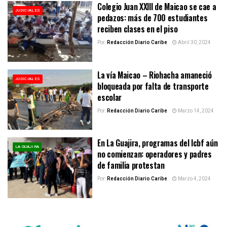
Colegio Juan XXIII de Maicao se cae a
JUDICIALES
pedazos: más de 700 estudiantes
reciben clases en el piso
Por:
Redacción Diario Caribe
Abril 30, 2024
La vía Maicao – Riohacha amaneció
JUDICIALES
bloqueada por falta de transporte
escolar
Por:
Redacción Diario Caribe
Marzo 14, 2024
En La Guajira, programas del Icbf aún
LA GUAJIRA
no comienzan: operadores y padres
de familia protestan
Por:
Redacción Diario Caribe
Marzo 4, 2024