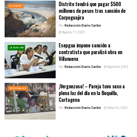
Distrito tendrá que pagar $500
DISTRITO
millones de pesos tras sanción de
Corpoguajira
Por:
Redacción Diario Caribe
Agosto 17, 2023
Esepgua impone sanción a
LA GUAJIRA
contratista que paralizó obra en
Villanueva
Por:
Redacción Diario Caribe
Agosto 8, 2023
¡Vergonzoso! – Pareja tuvo sexo a
REGIONALES
plena luz del día en la Boquilla,
Cartagena
Por:
Redacción Diario Caribe
Mayo 24, 2023