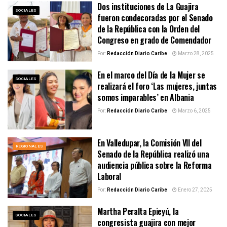
Dos instituciones de La Guajira
SOCIALES
fueron condecoradas por el Senado
de la República con la Orden del
Congreso en grado de Comendador
Por:
Redacción Diario Caribe
Marzo 28, 2025
En el marco del Día de la Mujer se
SOCIALES
realizará el foro ‘Las mujeres, juntas
somos imparables’ en Albania
Por:
Redacción Diario Caribe
Marzo 6, 2025
En Valledupar, la Comisión VII del
REGIONALES
Senado de la República realizó una
audiencia pública sobre la Reforma
Laboral
Por:
Redacción Diario Caribe
Enero 27, 2025
Martha Peralta Epieyú, la
SOCIALES
congresista guajira con mejor