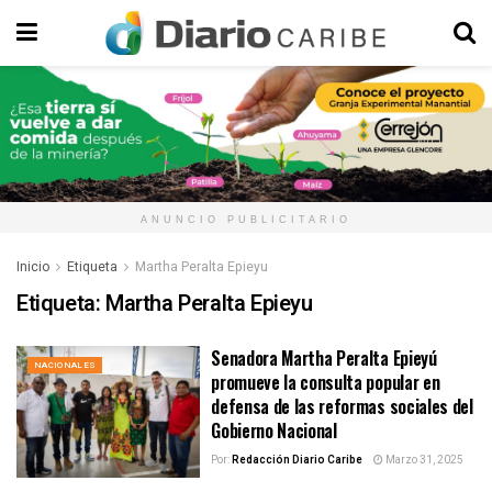
ANUNCIO PUBLICITARIO
Inicio
Etiqueta
Martha Peralta Epieyu
Etiqueta:
Martha Peralta Epieyu
Senadora Martha Peralta Epieyú
NACIONALES
promueve la consulta popular en
defensa de las reformas sociales del
Gobierno Nacional
Por:
Redacción Diario Caribe
Marzo 31, 2025