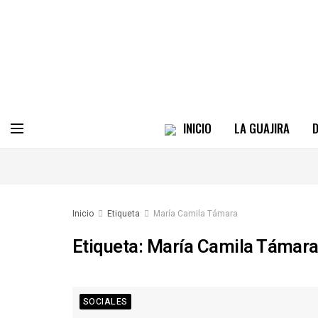
INICIO
LA GUAJIRA
D
Inicio
Etiqueta
María Camila Támara
Etiqueta:
María Camila Támar
SOCIALES