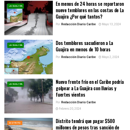
En menos de 24 horas se reportaron
LA GUAJIRA
nueve temblores en las costas de La
Guajira ¿Por qué tantos?
Por:
Redacción Diario Caribe
Mayo 13, 2024
Dos temblores sacudieron a La
LA GUAJIRA
Guajira en menos de 10 horas
Por:
Redacción Diario Caribe
Mayo 2, 2024
Nuevo frente frío en el Caribe podría
LA GUAJIRA
golpear a La Guajira con lluvias y
fuertes vientos
Por:
Redacción Diario Caribe
Febrero 20, 2024
Distrito tendrá que pagar $500
DISTRITO
millones de pesos tras sanción de