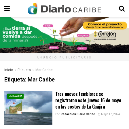
ANUNCIO PUBLICITARIO
Inicio
Etiqueta
Mar Caribe
Etiqueta:
Mar Caribe
Tres nuevos temblores se
LA GUAJIRA
registraron este jueves 16 de mayo
en las costas de La Guajira
Por:
Redacción Diario Caribe
Mayo 17, 2024