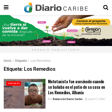
ANUNCIO PUBLICITARIO
Inicio
Etiqueta
Los Remedios
Etiqueta:
Los Remedios
Mototaxista fue asesinado cuando
JUDICIALES
se bañaba en el patio de su casa en
Los Remedios, Albania
Por:
Redacción Diario Caribe
Junio 17, 2024