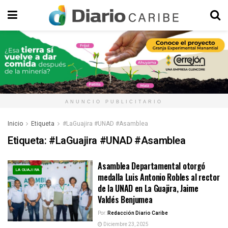
ANUNCIO PUBLICITARIO
Inicio
Etiqueta
#LaGuajira #UNAD #Asamblea
Etiqueta:
#LaGuajira #UNAD #Asamblea
Asamblea Departamental otorgó
LA GUAJIRA
medalla Luis Antonio Robles al rector
de la UNAD en La Guajira, Jaime
Valdés Benjumea
Por:
Redacción Diario Caribe
Diciembre 23, 2025