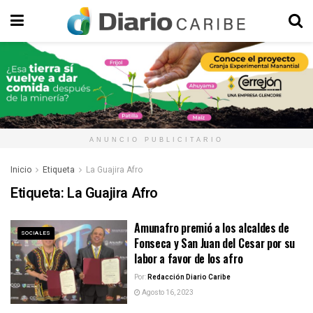
ANUNCIO PUBLICITARIO
Inicio
Etiqueta
La Guajira Afro
Etiqueta:
La Guajira Afro
Amunafro premió a los alcaldes de
SOCIALES
Fonseca y San Juan del Cesar por su
labor a favor de los afro
Por:
Redacción Diario Caribe
Agosto 16, 2023