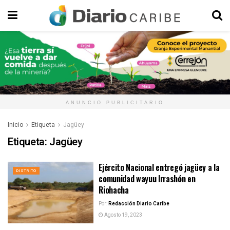
ANUNCIO PUBLICITARIO
Inicio
Etiqueta
Jagüey
Etiqueta:
Jagüey
Ejército Nacional entregó jagüey a la
DISTRITO
comunidad wayuu Irrashón en
Riohacha
Por:
Redacción Diario Caribe
Agosto 19, 2023