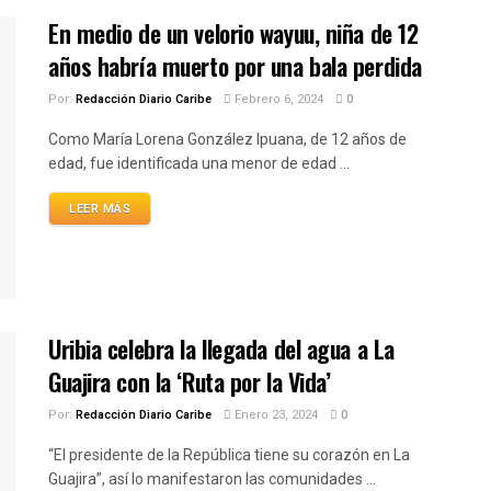
En medio de un velorio wayuu, niña de 12
años habría muerto por una bala perdida
Por:
Redacción Diario Caribe
Febrero 6, 2024
0
Como María Lorena González Ipuana, de 12 años de
edad, fue identificada una menor de edad ...
LEER MÁS
Uribia celebra la llegada del agua a La
Guajira con la ‘Ruta por la Vida’
Por:
Redacción Diario Caribe
Enero 23, 2024
0
“El presidente de la República tiene su corazón en La
Guajira”, así lo manifestaron las comunidades ...