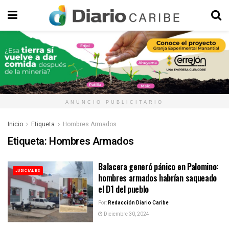
ANUNCIO PUBLICITARIO
Inicio
Etiqueta
Hombres Armados
Etiqueta:
Hombres Armados
Balacera generó pánico en Palomino:
JUDICIALES
hombres armados habrían saqueado
el D1 del pueblo
Por:
Redacción Diario Caribe
Diciembre 30, 2024