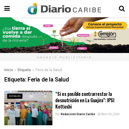
ANUNCIO PUBLICITARIO
Inicio
Etiqueta
Feria de la Salud
Etiqueta:
Feria de la Salud
“Si es posible contrarrestar la
SOCIALES
desnutrición en La Guajira”: IPSI
Kottushi
Por:
Redacción Diario Caribe
Abril 23, 2024