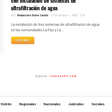
con instalación de sistemas de
ultrafiltración de agua
Por:
Redacción Diario Caribe
Diciembre 1, 2023
0
La instalación de tres sistemas de ultrafiltración de agua
en las comunidades La Paz y La ...
LEER MÁS
Soporte :
riverasofts.com
Distrito
Regionales
Nacionales
Judiciales
Sociales