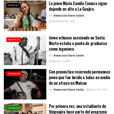
La joven María Camila Tamara sigue
SOCIALES
dejando en alto a La Guajira
Por:
Redacción Diario Caribe
Noviembre 28, 2024
Joven arhuaco asesinado en Santa
JUDICIALES
Marta estaba a punto de graduarse
como ingeniero
Por:
Redacción Diario Caribe
Agosto 13, 2024
Con pronostico reservado permanece
JUDICIALES
joven que fue herido a balas en medio
de un atraco en Maicao
Por:
Redacción Diario Caribe
Marzo 14, 2024
Por primera vez, una estudiante de
LA GUAJIRA
Uniguajira hace parte del programa