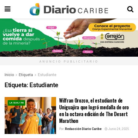
ANUNCIO PUBLICITARIO
Inicio
Etiqueta
Estudiante
Etiqueta:
Estudiante
Wilfran Orozco, el estudiante de
LA GUAJIRA
Uniguajira que logró medalla de oro
en la octava edición de The Desert
Marathon
Por:
Redacción Diario Caribe
Junio 24, 2025