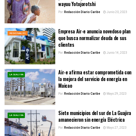
wayuu Yotojorotshi
Por:
Redacción Diario Caribe
Junio 20, 2023
Empresa Air-e anuncia novedoso plan
REGIONALES
que busca normalizar deuda de sus
clientes
Por:
Redacción Diario Caribe
Junio 14, 2023
Air-e afirma estar comprometida con
LA GUAJIRA
la mejora del servicio de energía en
Maicao
Por:
Redacción Diario Caribe
Mayo 29, 2023
Siete municipios del sur de La Guajira
LA GUAJIRA
amanecieron sin energía Eléctrica
Por:
Redacción Diario Caribe
Mayo 27, 2023