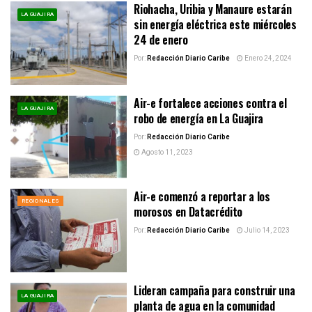
Riohacha, Uribia y Manaure estarán
LA GUAJIRA
sin energía eléctrica este miércoles
24 de enero
Por:
Redacción Diario Caribe
Enero 24, 2024
Air-e fortalece acciones contra el
LA GUAJIRA
robo de energía en La Guajira
Por:
Redacción Diario Caribe
Agosto 11, 2023
Air-e comenzó a reportar a los
REGIONALES
morosos en Datacrédito
Por:
Redacción Diario Caribe
Julio 14, 2023
Lideran campaña para construir una
LA GUAJIRA
planta de agua en la comunidad