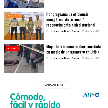
Por programa de eficiencia
REGIONALES
energética, Air-e recibió
reconocimiento a nivel nacional
Por:
Redacción Diario Caribe
Mayo 25, 2023
Mujer habría muerto electrocutada
JUDICIALES
en medio de un aguacero en Uribia
Por:
Redacción Diario Caribe
Mayo 21, 2023
CARGAR MÁS