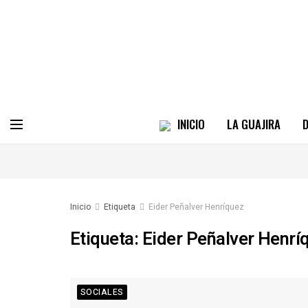
INICIO
LA GUAJIRA
D
Inicio
Etiqueta
Eider Peñalver Henríquez
Etiqueta:
Eider Peñalver Henrí
SOCIALES