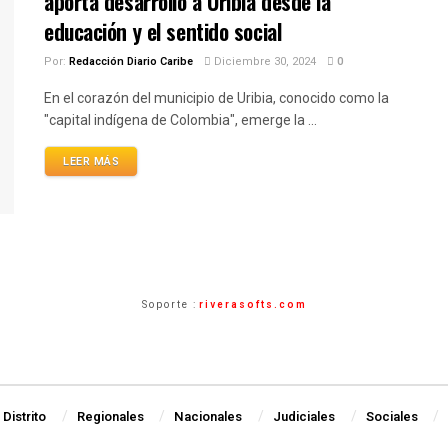
aporta desarrollo a Uribia desde la
educación y el sentido social
Por:
Redacción Diario Caribe
Diciembre 30, 2024
0
En el corazón del municipio de Uribia, conocido como la
"capital indígena de Colombia", emerge la ...
LEER MÁS
Soporte :
riverasofts.com
Distrito
Regionales
Nacionales
Judiciales
Sociales