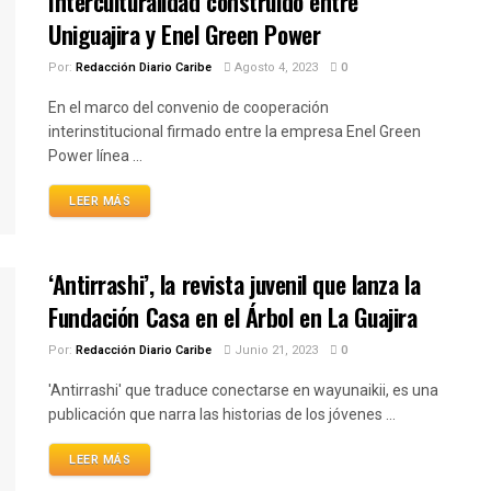
Interculturalidad construido entre
Uniguajira y Enel Green Power
Por:
Redacción Diario Caribe
Agosto 4, 2023
0
En el marco del convenio de cooperación
interinstitucional firmado entre la empresa Enel Green
Power línea ...
LEER MÁS
‘Antirrashi’, la revista juvenil que lanza la
Fundación Casa en el Árbol en La Guajira
Por:
Redacción Diario Caribe
Junio 21, 2023
0
'Antirrashi' que traduce conectarse en wayunaikii, es una
publicación que narra las historias de los jóvenes ...
LEER MÁS