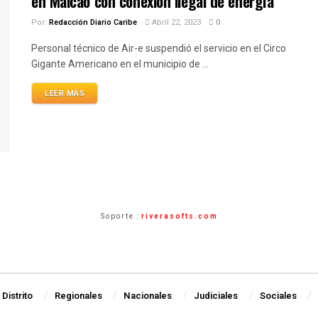
en Maicao con conexión ilegal de energía
Por:
Redacción Diario Caribe
Abril 22, 2023
0
Personal técnico de Air-e suspendió el servicio en el Circo
Gigante Americano en el municipio de ...
LEER MÁS
Soporte :
riverasofts.com
Distrito
Regionales
Nacionales
Judiciales
Sociales