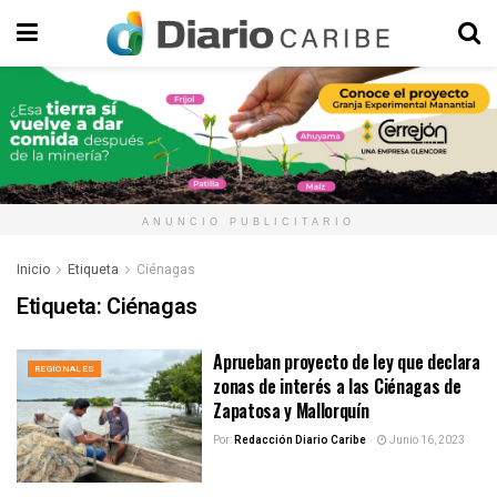
ANUNCIO PUBLICITARIO
Inicio
Etiqueta
Ciénagas
Etiqueta:
Ciénagas
Aprueban proyecto de ley que declara
REGIONALES
zonas de interés a las Ciénagas de
Zapatosa y Mallorquín
Por:
Redacción Diario Caribe
Junio 16, 2023