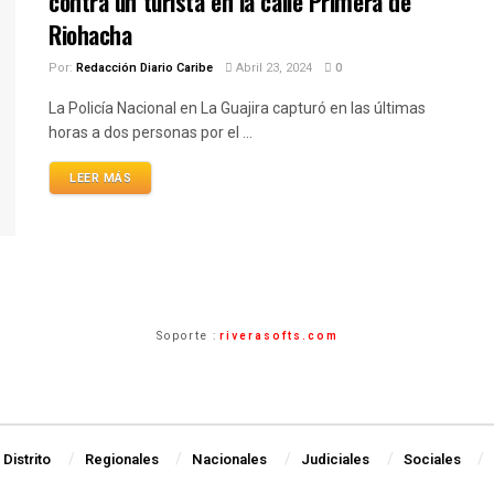
contra un turista en la calle Primera de
Riohacha
Por:
Redacción Diario Caribe
Abril 23, 2024
0
La Policía Nacional en La Guajira capturó en las últimas
horas a dos personas por el ...
LEER MÁS
Soporte :
riverasofts.com
Distrito
Regionales
Nacionales
Judiciales
Sociales